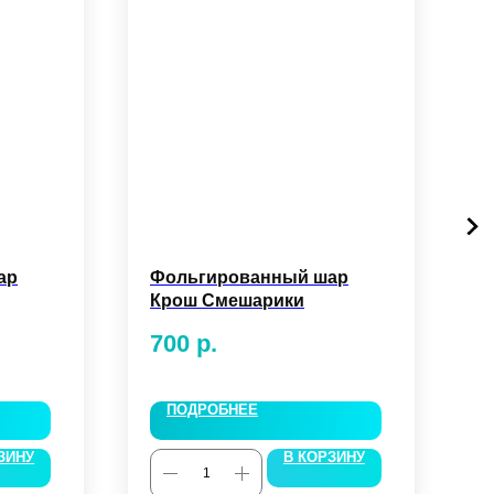
ар
Фольгированный шар
Ф
Крош Смешарики
T
700
р.
6
ПОДРОБНЕЕ
ЗИНУ
В КОРЗИНУ