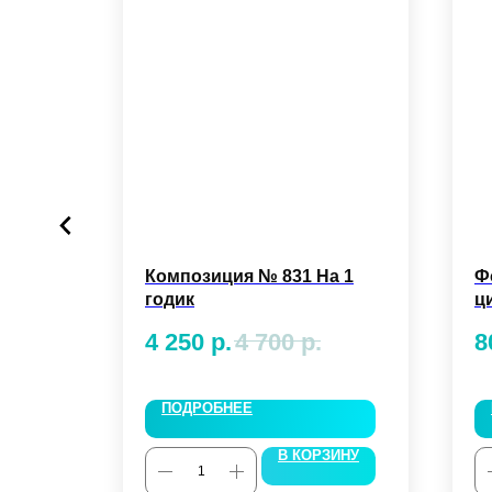
ар
Композиция № 831 На 1
Ф
0 см.
годик
ц
-1
4 250
р.
4 700
р.
8
ПОДРОБНЕЕ
ЗИНУ
В КОРЗИНУ