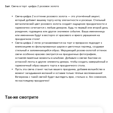
1шт
. Свеча в торт -цифра 2 розовое золото
Свеча-цифра 2 в оттенке розового золота — это утончённый акцент,
который добавит вашему торту нотку элегантности и роскоши. Стильный
металлический цвет розового золота создаёт ощущение праздничности и
гармонично сочетается с любым декором, будь то первый или второй день
рождения, годовщина или другое значимое событие. Ваша именинница
или именинник будут в восторге от красивого и яркого украшения на
праздничном столе!
Свеча-цифра 2 легко устанавливается на торт и прекрасно подходит к
композициям из фольгированных шаров и цветочных гирлянд, создавая
стильный и запоминающийся образ. Мерцающий розово-золотой оттенок
свечи особенно красиво смотрится на праздничных фотографиях,
оставляя памятные моменты в альбоме. Добавьте к свечке бантики из
атласной ленты и другие элементы декора, чтобы создать завершённый и
гармоничный образ вашего торта и праздничного стола.
Пусть эта свеча станет частью вашего праздника, добавив волшебство в
момент загадывания желаний и оставив только тёплые воспоминания!
Вечеринка с такой свечой будет выглядеть ярко, стильно и, без сомнения,
по-настоящему празднично!
Так-же смотрите