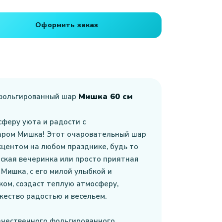
Оформить заказ
Мишка 60 см
фольгированный шар
сферу уюта и радости с
ром Мишка! Этот очаровательный шар
центом на любом празднике, будь то
ская вечеринка или просто приятная
 Мишка, с его милой улыбкой и
ом, создаст теплую атмосферу,
ество радостью и весельем.
ачественного фольгированного