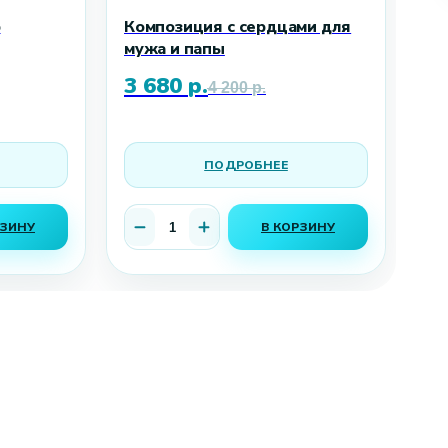
р
Композиция с сердцами для
19
мужа и папы
по
3 680
р.
4 
4 200
р.
ПОДРОБНЕЕ
РЗИНУ
В КОРЗИНУ