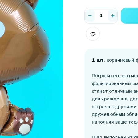
1 шт.
коричневый
Погрузитесь в атмо
фольгированным ша
станет отличным ак
день рождения, дет
встреча с друзьями.
дружелюбным облик
наполняя ваше торж
Шар выполнен из к