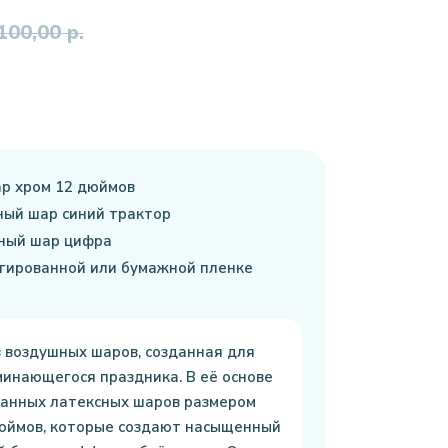
100,00
р.
р хром 12 дюймов
ый шар синий трактор
ный шар цифра
ьгированной или бумажной пленке
 воздушных шаров, созданная для
минающегося праздника. В её основе
ванных латексных шаров размером
юймов, которые создают насыщенный