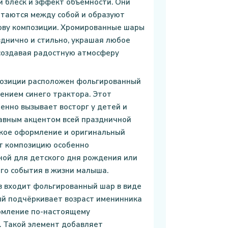
 блеск и эффект объёмности. Они
етаются между собой и образуют
ову композиции. Хромированные шары
днично и стильно, украшая любое
создавая радостную атмосферу
позиции расположен фольгированный
ением синего трактора. Этот
енно вызывает восторг у детей и
авным акцентом всей праздничной
ркое оформление и оригинальный
т композицию особенно
ной для детского дня рождения или
го события в жизни малыша.
в входит фольгированный шар в виде
ый подчёркивает возраст именинника
рмление по-настоящему
. Такой элемент добавляет