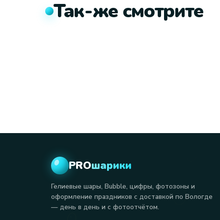
Так-же смотрите
PRO
шарики
Гелиевые шары, Bubble, цифры, фотозоны и
оформление праздников с доставкой по Вологде
— день в день и с фотоотчётом.