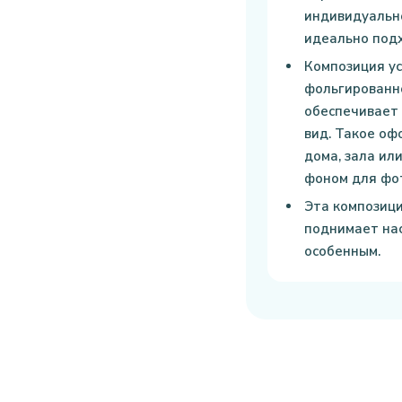
индивидуально
идеально под
Композиция ус
фольгированно
обеспечивает 
вид. Такое о
дома, зала ил
фоном для фо
Эта композици
поднимает на
особенным.