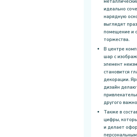
металлический
идеально соч
нарядную осн
выглядят праз
помещение и 
торжества.
В центре ком
шар с изображ
элемент неизм
становится гл
декорации. Я
дизайн делаю
привлекатель
другого важно
Также в соста
цифры, котор
и делает офо
персональным