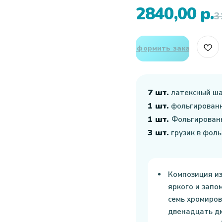
2840,00
р.
3
Оформить заказ
7 шт.
латексный ша
1 шт.
фольгированн
1 шт.
Фольгирован
3 шт.
грузик в фол
Композиция из
яркого и запо
семь хромиро
двенадцать д