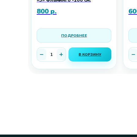
«3» Фламинго -100 см.
800
р.
60
ПОДРОБНЕЕ
ЗИНУ
В КОРЗИНУ