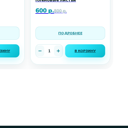
Кленовые листья
де
600
р.
11
800
р.
ПОДРОБНЕЕ
РЗИНУ
В КОРЗИНУ