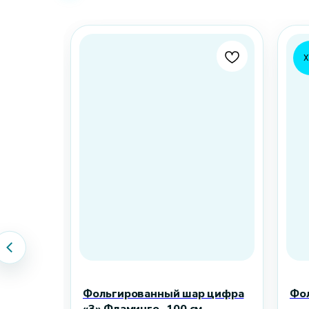
Х
Фольгированный шар цифра
Фо