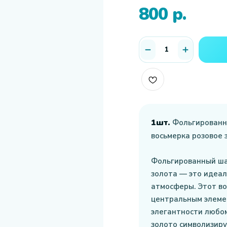
800
р.
1шт.
Фольгированны
восьмерка розовое 
Фольгированный шар
золота — это идеа
атмосферы. Этот во
центральным элемен
элегантности любо
золото символизиру