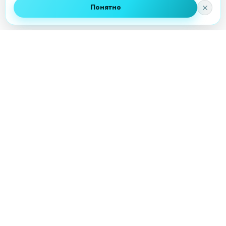
Понятно
PRO
шарики
Гелиевые шары, Bubble, цифры, фотозоны и
оформление праздников с доставкой по Вологде
— день в день и с фотоотчётом.
НАВИГАЦИЯ
Каталог
Доставка
Оплата
Прайс
Надув ваших шаров