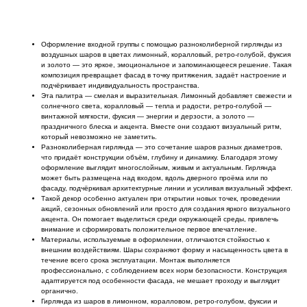
Оформление входной группы с помощью разноколиберной гирлянды из
воздушных шаров в цветах лимонный, коралловый, ретро-голубой, фуксия
и золото — это яркое, эмоциональное и запоминающееся решение. Такая
композиция превращает фасад в точку притяжения, задаёт настроение и
подчёркивает индивидуальность пространства.
Эта палитра — смелая и выразительная. Лимонный добавляет свежести и
солнечного света, коралловый — тепла и радости, ретро-голубой —
винтажной мягкости, фуксия — энергии и дерзости, а золото —
праздничного блеска и акцента. Вместе они создают визуальный ритм,
который невозможно не заметить.
Разноколиберная гирлянда — это сочетание шаров разных диаметров,
что придаёт конструкции объём, глубину и динамику. Благодаря этому
оформление выглядит многослойным, живым и актуальным. Гирлянда
может быть размещена над входом, вдоль дверного проёма или по
фасаду, подчёркивая архитектурные линии и усиливая визуальный эффект.
Такой декор особенно актуален при открытии новых точек, проведении
акций, сезонных обновлений или просто для создания яркого визуального
акцента. Он помогает выделиться среди окружающей среды, привлечь
внимание и сформировать положительное первое впечатление.
Материалы, используемые в оформлении, отличаются стойкостью к
внешним воздействиям. Шары сохраняют форму и насыщенность цвета в
течение всего срока эксплуатации. Монтаж выполняется
профессионально, с соблюдением всех норм безопасности. Конструкция
адаптируется под особенности фасада, не мешает проходу и выглядит
органично.
Гирлянда из шаров в лимонном, коралловом, ретро-голубом, фуксии и